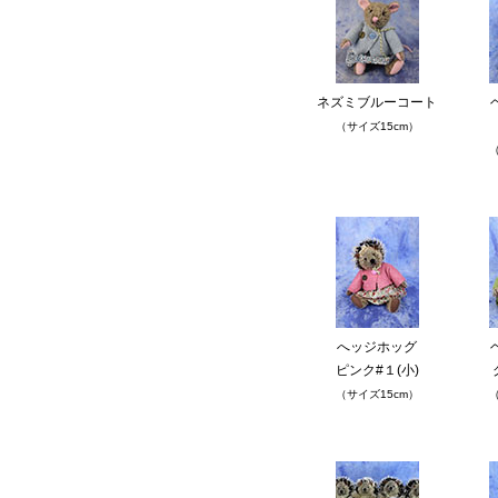
ネズミブルーコート
（サイズ15cm）
（
へッジホッグ
ピンク#１(小)
（サイズ15cm）
（