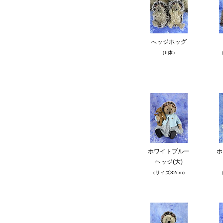
へッジホッグ
（6体）
（
ホワイトブルー
ホ
ヘッジ(大)
（サイズ32cm）
（